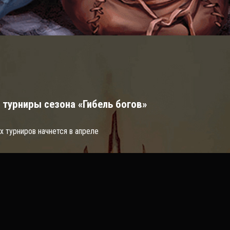
 турниры сезона «Гибель богов»
х турниров начнется в апреле
сстановки «Гибель богов»
овом выпуске.