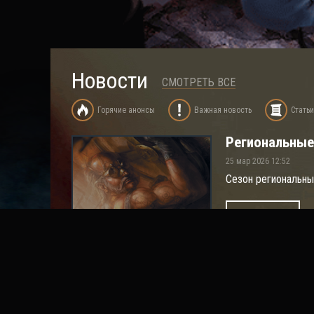
Новости
СМОТРЕТЬ ВСЕ
Горячие анонсы
Важная новость
Статьи
Региональные
25 мар 2026 12:52
Сезон региональны
ПОДРОБНЕЕ
Стартовые ра
20 ноя 2025 10:33
Быстрый старт в н