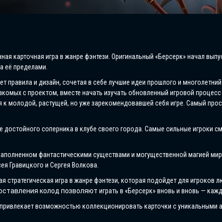
ная карточная игра в жанре фэнтези. Оригинальный «Берсерк» начал выпу
а её пределами.
ет правила и дизайн, сочетая в себе лучшие идеи прошлого и многолетни
акомых с проектом, вместе начать изучать обновленный игровой процесс 
я к молодой, растущей, но уже зарекомендовавшей себя игре. Самый прос
е достойного соперника в клубе своего города. Самые сильные игроки см
наполненном фантастическими существами и могущественной магией мире
ея Гравицкого и Сергея Волкова.
я стратегическая игра в жанре фэнтези, которая подойдет для игроков л
составления колод позволяют
играть в «Берсерк» вновь и вновь — каж
 привлекает возможностью коллекционировать карточки с уникальными 