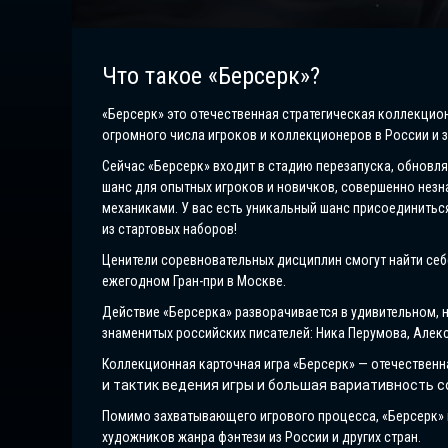
Что такое «Берсерк»?
«Берсерк» это отечественная стратегическая коллекцион
огромного числа игроков и коллекционеров в России и з
Сейчас «Берсерк» входит в стадию перезапуска, обновля
шанс для опытных игроков и новичков, совершенно незн
механиками. У вас есть уникальный шанс присоединитьс
из стартовых наборов!
Ценители соревновательных дисциплин смогут найти себ
ежегодном Гран-при в Москве.
Действие «Берсерка» разворачивается в удивительном, 
знаменитых российских писателей: Ника Перумова, Алекс
Коллекционная карточная игра «Берсерк» — отечественна
и тактик ведения игры и большая вариативность 
Помимо захватывающего игрового процесса, «Берсерк»
художников жанра фэнтези из России и других стран.